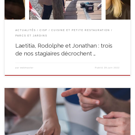
ACTUALITÉS
CISP
CUISINE ET PETITE RESTAURATION
PARCS ET JARDINS
Laetitia, Rodolphe et Jonathan : trois
de nos stagiaires décrochent …
par
webmaster
Publié
28 juin 2022
Le premier confinement, et ceux qui ont suivi, aura amené plusieurs
questionnements au sein des centres d’insertion socioprofessionnelle ainsi
que dans notre équipe d’assistants sociaux : comment former nos
stagiaires à distance ? Est-ce envisageable pour nos stagiaires ? Ont-ils