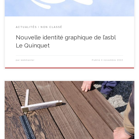
ACTUALITÉS
NON CLASSÉ
Nouvelle identité graphique de l’asbl
Le Quinquet
par
webmaster
Publié
4 novembre 2022
Vous l’avez sans doute aperçu lors d’une de vos visites dans nos locaux ?
Peut-être même vous a-t-il rendu visite à votre domicile lors d’un de nos
chantiers ? Bienvenue au sein de notre équipe à Didier PIEYNS ! Didier
est mis à notre disposition à mi-temps en tant […]