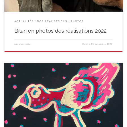
ACTUALITÉS
NOS RÉALISATIONS
PHOTOS
Bilan en photos des réalisations 2022
par
webmaster
Publié
23 décembre 2022
Nous avons besoin de votre soutien. Après 15 années de bons et loyaux
services, le module de jeux installé sur le site du Quinquet et sur lequel ont
évolué des centaines d’enfants âgés de 6 à 12 ans, dont les vôtres sans
doute, a décidé de tirer sa référence en […]