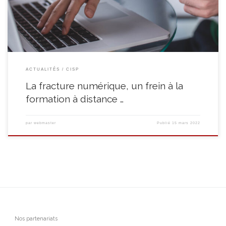
tous un ordinateur et les capacités pour suivre un cours […]
ACTUALITÉS
CISP
La fracture numérique, un frein à la
formation à distance …
par
webmaster
Publié
15 mars 2022
Nos partenariats