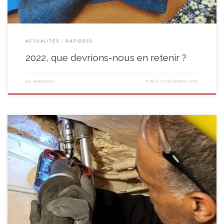
ACTUALITÉS
RAPIDESS
2022, que devrions-nous en retenir ?
par
webmaster
Publié
23 décembre 2022
Rafraichir, construire, remettre à neuf : les filières de l’asbl Le Quinquet ont
cette année autant créé qu’appris à réparer ou à améliorer ce qui existe
déjà. L’arrivée de Didier, conseiller et expert technique mis à disposition par
le CPAS de Soignies, a permis en quelques mois de dresser un […]