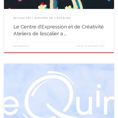
ACTUALITÉS
ATELIERS DE L'ESCALIER
Le Centre d’Expression et de Créativité
Ateliers de l’escalier a …
par
webmaster
Publié
20 décembre 2022
Nous la concoctons depuis un petit temps…Notre nouvelle identité
graphique est enfin là ! Après plus de 30 ans, Le Quinquet fait peau neuve
et repense son image. Tout en gardant le symbole de la spirale, qui illustre
notre volonté de sortir nos publics du cercle de l’exclusion sociale,
culturelle et […]