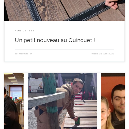
NON CLASSÉ
Un petit nouveau au Quinquet !
par
webmaster
Publié
28 juin 2022
Le parcours d’un stagiaire au sein du Quinquet a souvent un objectif
prioritaire : la réinsertion dans la vie active, autant au niveau professionnel
que social et personnel. Alors quand celui-ci obtient un job directement à
la fin de son stage, notre équipe est plus que ravie ! « Deuxième entretien
[…]