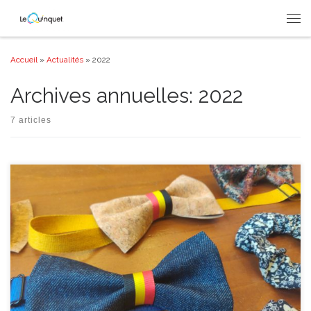
Passer au contenu
Men
Accueil
»
Actualités
»
2022
Archives annuelles:
2022
7 articles
Cette année fut celle des bouleversements au sein de l’équipe … Des têtes
qui s’en vont, d’autres visages qui viennent s’ajouter au trombinoscope du
Quinquet. C’est étrange combien des liens forts peuvent se tisser entre les
membres d’une équipe au gré des mois et des années et comment le
départ de […]