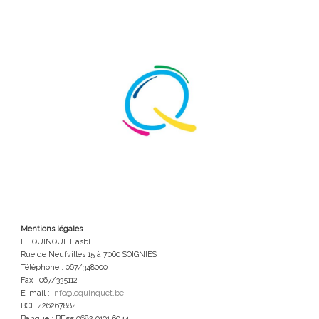
Mentions légales
LE QUINQUET asbl
Rue de Neufvilles 15 à 7060 SOIGNIES
Téléphone : 067/348000
Fax : 067/335112
E-mail :
info@lequinquet.be
BCE 426267884
Banque : BE55 0682 0191 6944