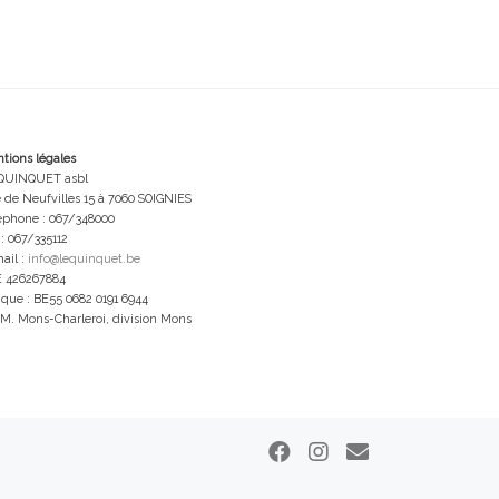
tions légales
QUINQUET asbl
 de Neufvilles 15 à 7060 SOIGNIES
éphone : 067/348000
 : 067/335112
ail :
info@lequinquet.be
 426267884
que : BE55 0682 0191 6944
.M. Mons-Charleroi, division Mons