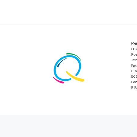
Men
LE 
Rue
Tél
Fax
E-m
BCE
Ban
R.P
r