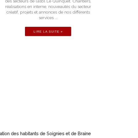
des secteurs de l’asbl Le Quinquet. Chantiers,
réalisations en interne, nouveautés du secteur
créatif, projets et annonces de nos différents
services ...
LIRE LA SUITE »
nation des habitants de Soignies et de Braine