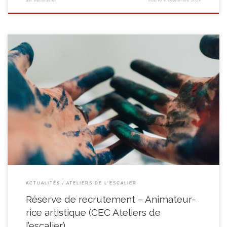
par
webmaster
Publié
6 septembre 2024
Suite au prochain départ à la pension d’une de nos collègues, le Centre
d’Expression et de Créativité « Ateliers de l’Escalier » de l’asbl Le Quinquet
constitue une réserve de recrutement en vue de l’engagement d’un(e)
animateur(rice) artistique. Un CEC est une structure qui stimule la
créativité, l’ouverture à l’imaginaire et l’acquisition […]
ACTUALITÉS
ATELIERS DE L'ESCALIER
Réserve de recrutement – Animateur-
rice artistique (CEC Ateliers de
l’escalier)