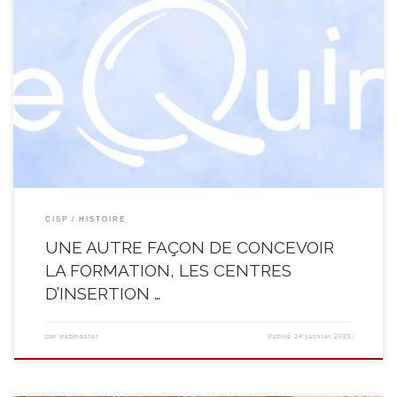
Les Centres d’Insertion SocioProfessionnelle sont régis par un décret voté
par le Parlement wallon le 10 juillet 2013. Les CISP forment un secteur
composé de plus de 153 opérateurs de formation agréés en Wallonie et
forment chaque année plus de 20 000 demandeurs d’emploi à travers 452
filières de formation. […]
CISP
HISTOIRE
UNE AUTRE FAÇON DE CONCEVOIR
LA FORMATION, LES CENTRES
D’INSERTION …
par
webmaster
Publié
24 janvier 2025