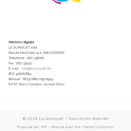
Mentions légales
LE QUINQUET asbl
Rue de Neufvilles 15 à 7060 SOIGNIES
Téléphone : 067/348000
Fax : 067/335112
E-mail :
info@lequinquet.be
BCE 426267884
Banque : BE55 0682 0191 6944
R.P.M. Mons-Charleroi, division Mons
© 2026
Le Quinquet
– Tous droits réservés
Propulsé par
WP
– Réalisé avec the
Thème Customizr