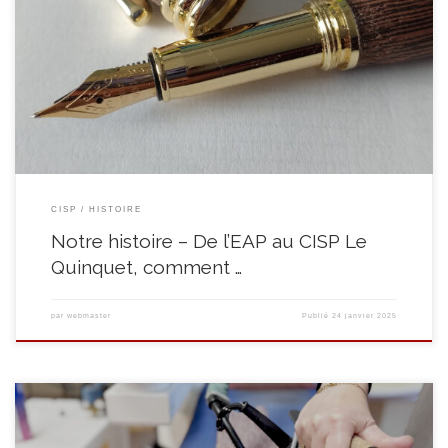
Derrière tout projet ambitieux, tout défi, tout vœu pieu se dissimulent
souvent des obstacles d’ordre humain certes mais également d’ordre
infrastructurel et législatif. A l’époque de la création du Quinquet, il était
interdit de mettre au travail un bénéficiaire de Minimex (actuel Revenu
d’Intégration Sociale), créant ainsi un seuil d’exclusion […]
CISP
HISTOIRE
Notre histoire – De l’EAP au CISP Le
Quinquet, comment …
par
webmaster
Publié
24 janvier 2025