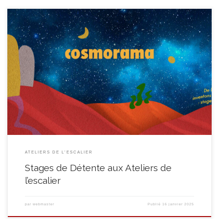
Thématique annuelle : Cosmorama, ré-inventons le Monde ensemble Une
invitation à l’exploration des mondes possibles et de la créativité ? C’est
notre proposition pour cette nouvelle année de stages créatifs sous le
thème de Cosmorama ! Le CEC Ateliers de l’escalier vous embarque pour
un voyage à travers les mondes […]
ATELIERS DE L'ESCALIER
Stages de Détente aux Ateliers de
l’escalier
par
webmaster
Publié
16 janvier 2025