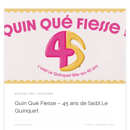
Le Quinquet fête ses 45 ans ! L’ensemble des services de l’asbl vous invite à
les rejoindre pour célébrer cet anniversaire le 28 septembre dès 11h, dans la
cour et les jardins du 15 rue de Neufvilles (Soignies) Ambiance « chic &
chill », avec 3 bars (vins, champagne et bières), concerts […]
ACTUALITÉS
HISTOIRE
Quin Qué Fiesse – 45 ans de l’asbl Le
Quinquet
par
webmaster
Publié
6 septembre 2024