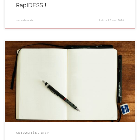
RapIDESS !
par
webmaster
Publié
28 mai 2024
Mêlant contact avec la clientèle et apprentissage de techniques
professionnelles en menuiserie, en sanitaire et chauffage, en peinture, en
parcs et jardin, en cuisine et service en salle, ainsi qu’en aide-ménagère
(repassage, nettoyage et couture), nos formations vous apporteront les
atouts nécessaires pour trouver un emploi. A la recherche d’une
formation ? La […]
ACTUALITÉS
CISP