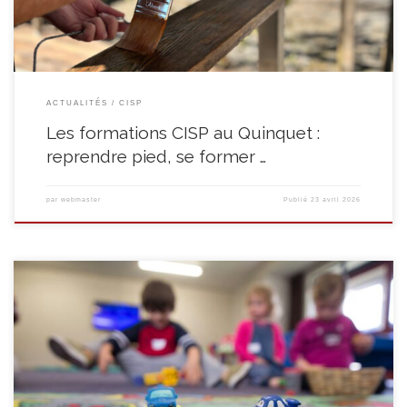
ACTUALITÉS
CISP
Les formations CISP au Quinquet :
reprendre pied, se former …
par
webmaster
Publié
23 avril 2026
Inscription à l’accueil extrascolaire dans les écoles communales de
Casteau, Chaussée, Neufvilles et Thieusies La technologie au service d’un
accueil de qualité ! Afin de garantir une communication efficace entre vous
(parents) et nous opérateur extrascolaire, il est important que les données