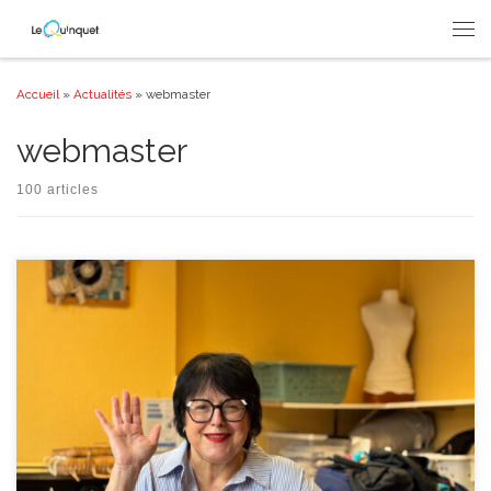
Passer au contenu
Men
Accueil
»
Actualités
»
webmaster
webmaster
100 articles
Cher·ères ami·es du Quinquet, Cette nouvelle édition de Quin Qué
Nouvelles s’ouvre sur un tournant important pour notre asbl : après plus de
trente ans à la tête du Quinquet, notre directeur s’apprête à partir vers de
nouvelles aventures. Il vous écrira un dernier mot ci-dessous mais nous
voulions d’emblée le […]