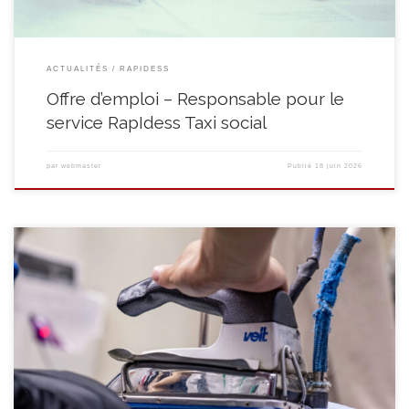
ACTUALITÉS
RAPIDESS
Offre d’emploi – Responsable pour le
service RapIdess Taxi social
par
webmaster
Publié
18 juin 2026
Le Quinquet asbl engage pour son Centre d’insertion socio-professionnel
un(e) formateur(trice) pour sa filière aide-ménagère à temps plein
(38h/semaine) à partir du 3 août 2026 en CDD en vue d’un CDI. Vous serez
chargé(e) : Compétences techniques : Compétences transversales : Autres :
L’envoi de votre candidature doit se faire via le FOREM (voir […]