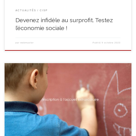
ACTUALITÉS
CISP
Devenez infidèle au surprofit. Testez
l’économie sociale !
par
webmaster
Publié
9 octobre 2023
Inscription à l’accueil extrascolaire dans les écoles communales de
Casteau, Chaussée, Neufvilles et Thieusies La technologie au service d’un
accueil de qualité ! Afin de garantir une communication efficace entre vous
(parents) et nous opérateur extrascolaire, il est important que les données
renseignées dans le formulaire soient exactes. Quelles utilités […]