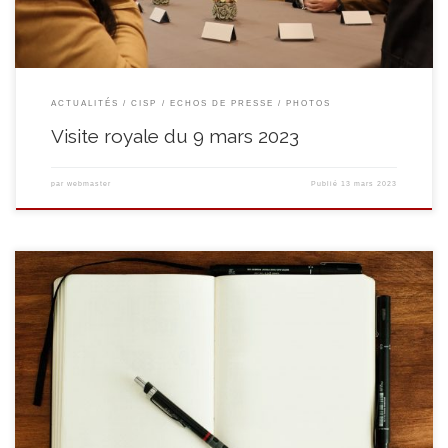
ACTUALITÉS
CISP
ECHOS DE PRESSE
PHOTOS
Visite royale du 9 mars 2023
par
webmaster
Publié
13 mars 2023
Notre Centre d’Expression et de Créativité Ateliers de l’escalier recherche
ses prochain.es animateurs.trices! Profil souhaité : disposer de
compétences pédagogiques et artistiques, une curiosité pour toutes
formes d’art (dessin, peinture, céramique, sculpture, théâtre, cinéma,
écriture, photographie, etc) et beaucoup de créativité ! A vos CV ! Envoyez-
nous votre candidature sur […]