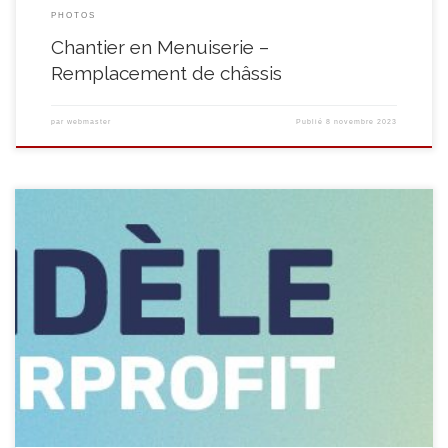
PHOTOS
Chantier en Menuiserie –
Remplacement de châssis
par
webmaster
Publié
8 novembre 2023
Une fois n’est pas coutume, nous allons vous parler d’un sujet qui nous
tient à cœur en vous annonçant notre participation à la nouvelle
campagne de promotion de l’économie sociale ! Car OUI, nous sommes
acteur de l’économie socialeVous ne le savez peut-être pas, mais Le
Quinquet est un acteur […]