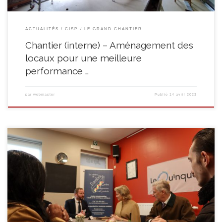
ACTUALITÉS
CISP
LE GRAND CHANTIER
Chantier (interne) – Aménagement des
locaux pour une meilleure
performance …
par
webmaster
Publié
14 avril 2023
Le 9 mars 2023, Le Quinquet avait l’honneur de recevoir le roi Philippe et la
reine Mathilde à l’occasion de leur visite de la Province du Hainaut.
Retrouvez ci-dessous les photographies et une revue de presse de cette
rencontre avec les employés et les stagiaires de notre Centre d’Insertion
SocioProfessionnelle […]