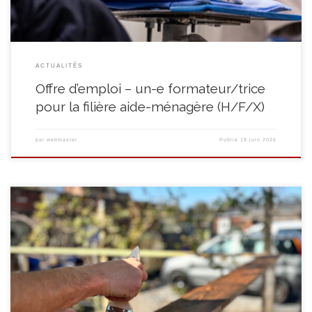
ACTUALITÉS
Offre d’emploi – un-e formateur/trice
pour la filière aide-ménagère (H/F/X)
par
webmaster
Publié
18 juin 2026
Au Quinquet, les formations en Centre d’Insertion Socioprofessionnelle ne
se limitent pas à l’apprentissage d’un métier. Elles constituent avant tout
un parcours de réinsertion, au cours duquel chaque stagiaire peut
reprendre pied, retrouver un rythme de vie et avancer vers une insertion
durable. Les Centres d’Insertion Socioprofessionnelle accueillent des
personnes […]