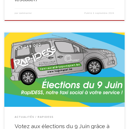
par
webmaster
Publié
6 septembre 2024
Le dimanche 9 juin, les élections européennes, législatives (fédérales) et
régionales auront lieu en Belgique. Si vous avez 60 ans ou plus et que vous
avez des difficultés à vous rendre aux urnes, la Ville de Soignies, le CPAS et
RapIDESS ont une solution pour vous ! Nos Taxis Sociaux à […]
ACTUALITÉS
RAPIDESS
Votez aux élections du 9 Juin grâce à