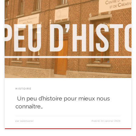
Créé à l’initiative du CPAS de Soignies et de la Fondation Roi Baudouin, le
Quinquet voit le jour au début des années 80 et a pour objectif de tout
mettre en œuvre pour lutter contre l’exclusion et ce dans le cadre d’une
action autant préventive que curative visant à la […]
HISTOIRE
Un peu d’histoire pour mieux nous
connaître…
par
webmaster
Publié
24 janvier 2025