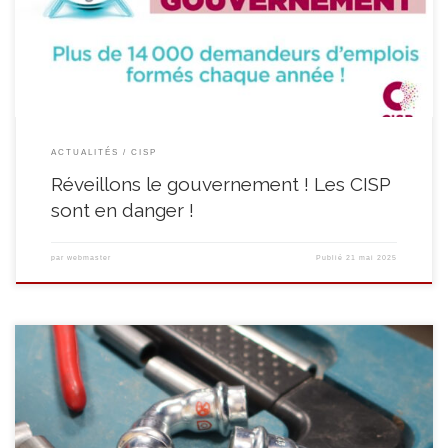
sous pression, avec les mesures décidées à la fois par les gouvernements
fédéral et wallon. […]
ACTUALITÉS
CISP
Réveillons le gouvernement ! Les CISP
sont en danger !
par
webmaster
Publié
21 mai 2025
Mêlant contact avec la clientèle et apprentissage de techniques
professionnelles en menuiserie, en sanitaire et chauffage, en peinture, en