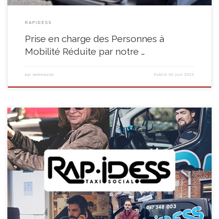
RAPIDESS
Prise en charge des Personnes à
Mobilité Réduite par notre …
par
webmaster
Publié
30 juin 2023
Subscribe * indicates required Adresse e-mail * Prénom Nom * Nom Êtes-
vous client de notre taxi social RapIDESS * Oui Non