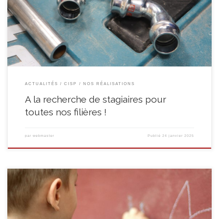
parcs et jardin, en cuisine et service en salle, ainsi qu’en aide-ménagère
(repassage, nettoyage et couture), nos formations vous apporteront les
atouts nécessaires pour trouver un emploi. A la recherche d’une […]
ACTUALITÉS
CISP
NOS RÉALISATIONS
A la recherche de stagiaires pour
toutes nos filières !
par
webmaster
Publié
24 janvier 2025
(Année 2024-2025) La technologie au service d’un accueil de qualité ! Afin