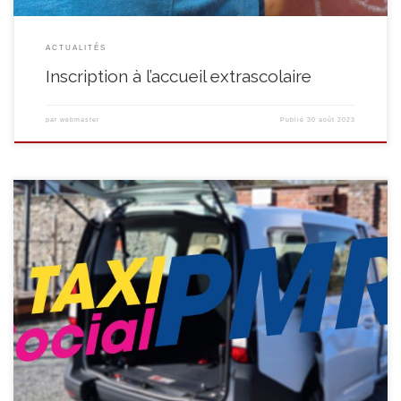
ACTUALITÉS
Inscription à l’accueil extrascolaire
par
webmaster
Publié
30 août 2023
COMMENT SE PASSE LA PRISE EN CHARGE DES PERSONNES À MOBILITÉ
RÉDUITE ? Comme pour tous nos clients, la prise en charge commence
par un appel téléphonique au 067/34 80 03 pour réserver votre trajet (à
réserver minimum 72h à l’avance). Vos coordonnées sont alors prises par le
responsable du service […]