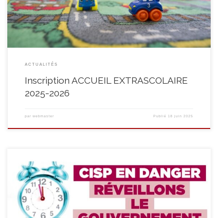
renseignées dans le formulaire soient exactes. Quelles utilités […]
ACTUALITÉS
Inscription ACCUEIL EXTRASCOLAIRE
2025-2026
par
webmaster
Publié
18 juin 2025
Notre secteur se mobilise demain dans les rues de Bruxelles, aux
côtés d’autres acteurs du secteur non marchand
Réveillons le
gouvernement ! Les CISP sont en danger ! « Notre secteur est clairement