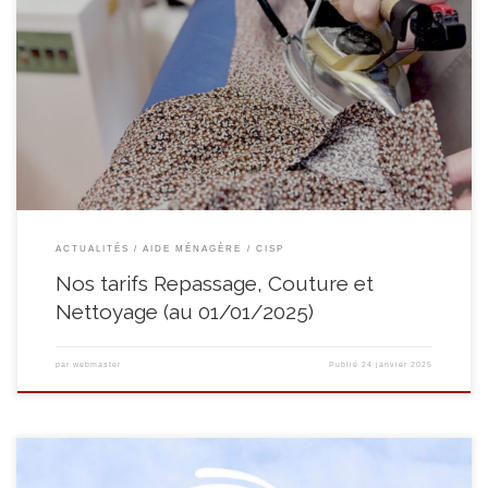
C’est avec professionnalisme que nos stagiaires s’occuperont de vos travaux
de repassage en tenant compte de vos recommandations (linge
amidonné, placé sur cintres ou plié,…). Lors de votre inscription, nous vous
offrons deux mannes afin de pouvoir transporter votre linge aisément et
qu’il vous soit restitué dans les meilleures conditions. […]
ACTUALITÉS
AIDE MÉNAGÈRE
CISP
Nos tarifs Repassage, Couture et
Nettoyage (au 01/01/2025)
par
webmaster
Publié
24 janvier 2025