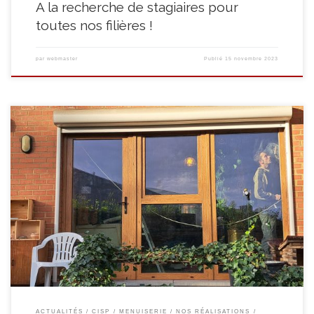
A la recherche de stagiaires pour
toutes nos filières !
par
webmaster
Publié
15 novembre 2023
« Le défi était néanmoins de taille : 6 châssis, une porte extérieure côté
jardin, une porte extérieur côté rue avec une partie fixe vitrée et une baie
vitrée en 3 parties sur l’arrière de la maison. Le tout à poser dans un temps
relativement court, l’hiver approchant, avec un seul stagiaire […]
ACTUALITÉS
CISP
MENUISERIE
NOS RÉALISATIONS