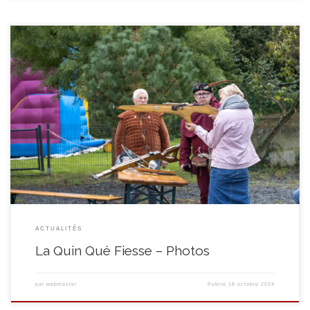
Revivez en photos les 45 ans de l’asbl Le Quinquet ! L’ensemble des services
célébrait cet anniversaire le 28 septembre dès 11h, dans la cour et les
jardins du 15 rue de Neufvilles (Soignies) Ambiance « chic & chill », avec 3
bars (vins, champagne et bières), concerts et match d’impro sous […]
ACTUALITÉS
La Quin Qué Fiesse – Photos
par
webmaster
Publié
18 octobre 2024