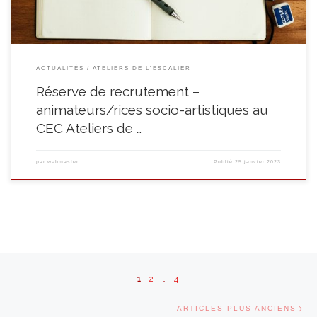
ACTUALITÉS
ATELIERS DE L'ESCALIER
Réserve de recrutement –
animateurs/rices socio-artistiques au
CEC Ateliers de …
par
webmaster
Publié
25 janvier 2023
Navigation dans les articles
1
2
…
4
Ar
ARTICLES PLUS ANCIENS