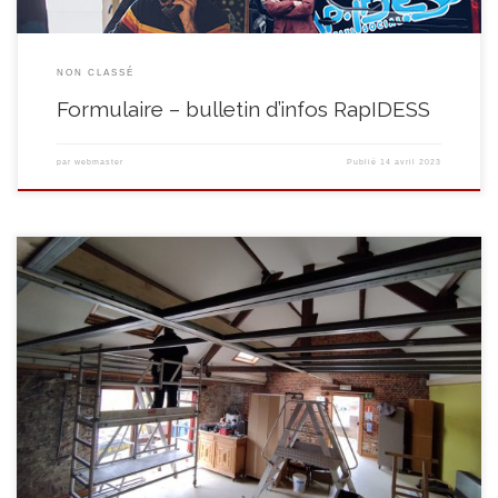
NON CLASSÉ
Formulaire – bulletin d’infos RapIDESS
par
webmaster
Publié
14 avril 2023
Après l’installation de nouveaux raccordements et radiateurs par
notre filière « Sanitaire et chauffage », c’est au tour de nos menuisiers et
peintres d’être sollicités pour la phase 2 du plan pour rendre nos
bâtiments moins énergivores. Ensemble, ils ont déjà abaissé un des
plafonds du Centre d’Expression et de Créativité en créant des puits […]