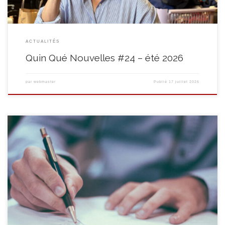
ACTUALITÉS
Quin Qué Nouvelles #24 – été 2026
par
webmaster
Publié
17 juillet 2026
L’Asbl Le Quinquet situé à Soignies engage un responsable pour son service
RapIdess-Taxi social CDD en vue d’un CDIMi –temps pour entrée
immédiate Responsabilités et missions : Votre profil : L’envoi de votre
candidature doit se faire via le FOREM (voir annonce sur leur site) : envoyer
son CV et sa lettre […]