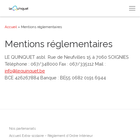
Passer au contenu
Men
Accueil
»
Mentions réglementaires
Mentions réglementaires
LE QUINQUET asbl Rue de Neufvilles 15 à 7060 SOIGNIES
Téléphone : 067/348000 Fax : 067/335112 Mail :
info@lequinquet.be
BCE 426267884 Banque : BE55 0682 0191 6944
Nos partenariats
Accueil Extra-scolaire – Règlement d’Ordre Intérieur