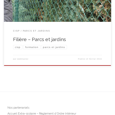
CISP
PARCS ET JARDINS
Filière – Parcs et jardins
cisp
formation
parcs et jardins
par
webmaster
Publié
14 février 2016
Nos partenariats
Accueil Extra-scolaire – Règlement d’Ordre Intérieur