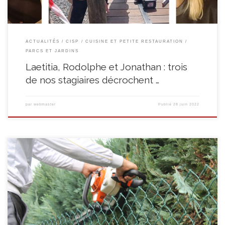
ACTUALITÉS
CISP
CUISINE ET PETITE RESTAURATION
PARCS ET JARDINS
Laetitia, Rodolphe et Jonathan : trois
de nos stagiaires décrochent …
par
webmaster
Publié
28 juin 2022
APERÇU DU PROGRAMME DE FORMATION Que ce soit en termes
d’activités-clés et compétences, d’aptitudes et de savoirs, les objectifs à
atteindre sont : implanter une pelouse ou une prairie fleurie ; entretenir
une pelouse ou une prairie fleurie ; réaliser les plantations ; entretenir des
haies, des arbustes ou des parcelles plantées ; participer à […]