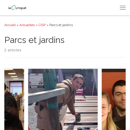
Passer au contenu
Men
Accueil
»
Actualités
»
CISP
»
Parcs et jardins
Parcs et jardins
2 articles
Le parcours d’un stagiaire au sein du Quinquet a souvent un objectif
prioritaire : la réinsertion dans la vie active, autant au niveau professionnel
que social et personnel. Alors quand celui-ci obtient un job directement à
la fin de son stage, notre équipe est plus que ravie ! « Deuxième entretien
[…]