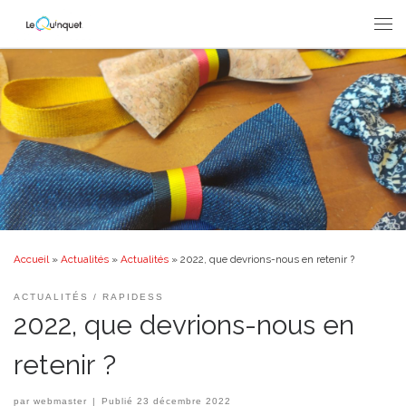
Passer au contenu
Men
Accueil
»
Actualités
»
Actualités
»
2022, que devrions-nous en retenir ?
ACTUALITÉS
RAPIDESS
2022, que devrions-nous en
retenir ?
par
webmaster
|
Publié
23 décembre 2022