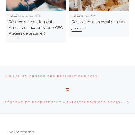
Publié
6 septembre 2024
Publié
28 juin 2021
Réserve de recrutement –
Réalisation d’un escalier à pas
Animateur-rice artistique (CEC
japonais
Ateliers de l’escalier)
Parcourir les articles
Article précédent
BILAN EN PHOTOS DES RÉALISATIONS 2022
RETOUR À LA LISTE DES ARTI
Art
RÉSERVE DE RECRUTEMENT – ANIMATEURS/RICES SOCIO-ARTISTIQUES AU CEC ATELIERS DE L’ESCALIER
Nos partenariats