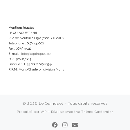
Mentions légales
LE QUINQUET asbl
Rue de Neufvilles 15 à 7060 SOIGNIES
Téléphone : 067/348000
Fax : 067/335112
E-mail :
info@lequinquet.be
BCE 426267884
Banque : BE55 0682 0191 6944
R.P.M. Mons-Charleroi, division Mons
© 2026
Le Quinquet
– Tous droits réservés
Propulsé par
WP
– Réalisé avec the
Thème Customizr