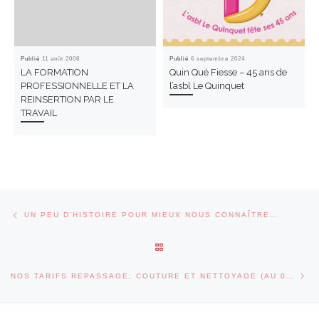
Publié
11 août 2008
Publié
6 septembre 2024
LA FORMATION
Quin Qué Fiesse – 45 ans de
PROFESSIONNELLE ET LA
l’asbl Le Quinquet
REINSERTION PAR LE
TRAVAIL
Parcourir les articles
Article précédent
UN PEU D’HISTOIRE POUR MIEUX NOUS CONNAÎTRE…
RETOUR À LA LISTE DES ARTI
Art
NOS TARIFS REPASSAGE, COUTURE ET NETTOYAGE (AU 01/01/2025)