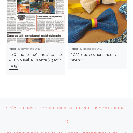
Publié
29 novembre 2019
Publié
23 décembre 2022
Le Quinquet : 40 ans d’audace
2022, que devrions-nous en
– La Nouvelle Gazette (29 août
retenir ?
2019)
Parcourir les articles
Article précédent
RÉVEILLONS LE GOUVERNEMENT ! LES CISP SONT EN DANGER !
RETOUR À LA LISTE DES ARTI
Art