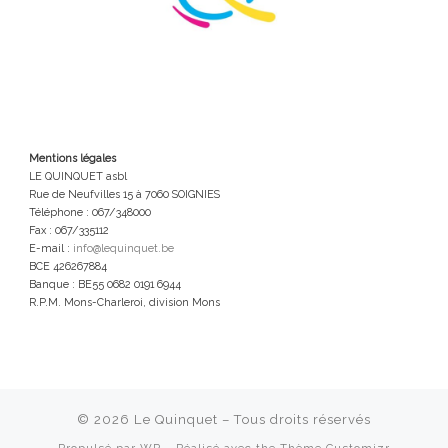
Mentions légales
LE QUINQUET asbl
Rue de Neufvilles 15 à 7060 SOIGNIES
Téléphone : 067/348000
Fax : 067/335112
E-mail :
info@lequinquet.be
BCE 426267884
Banque : BE55 0682 0191 6944
R.P.M. Mons-Charleroi, division Mons
© 2026
Le Quinquet
– Tous droits réservés
Propulsé par
WP
– Réalisé avec the
Thème Customizr