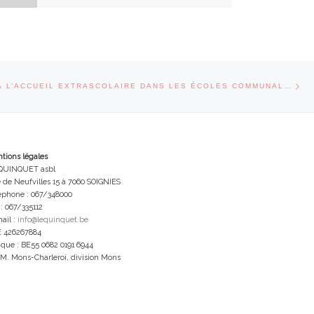
Art
CLES
INSCRIPTION À L’ACCUEIL EXTRASCOLAIRE DANS LES ÉCOLES COMMUNALES DE CASTEAU, CHAUSSÉE, NEUFVILLES ET THIEUSIES
tions légales
QUINQUET asbl
 de Neufvilles 15 à 7060 SOIGNIES
éphone : 067/348000
 : 067/335112
ail :
info@lequinquet.be
 426267884
que : BE55 0682 0191 6944
.M. Mons-Charleroi, division Mons