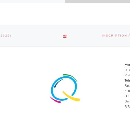
RETOUR À LA LISTE DES ARTI
2025)
Men
LE 
Rue
Tél
Fax
E-m
BCE
Ban
R.P