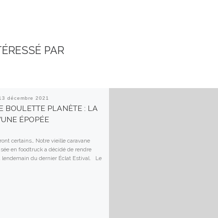
TÉRESSÉ PAR
13 décembre 2021
E BOULETTE PLANÈTE : LA
D’UNE ÉPOPÉE
iront certains… Notre vieille caravane
sée en foodtruck a décidé de rendre
u lendemain du dernier Éclat Estival. Le