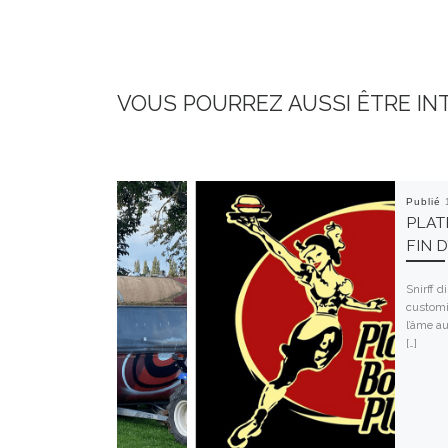
VOUS POURREZ AUSSI ÊTRE IN
Publié
PLAT
FIN 
Snirff d
customi
l’âme a
[…]