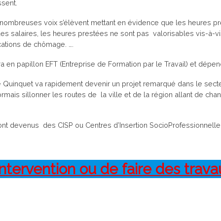
ssent.
e nombreuses voix s’élèvent mettant en évidence que les heures p
es salaires, les heures prestées ne sont pas valorisables vis-à-v
cations de chômage. ….
 en papillon EFT (Entreprise de Formation par le Travail) et dépe
 Le Quinquet va rapidement devenir un projet remarqué dans le se
ais sillonner les routes de la ville et de la région allant de chan
 sont devenus des CISP ou Centres d’Insertion SocioProfessionnell
ntervention ou de faire des trav