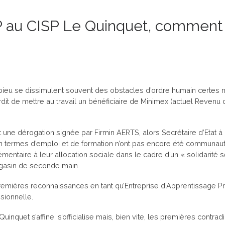
AP au CISP Le Quinquet, comment
u pieu se dissimulent souvent des obstacles d’ordre humain certes ma
erdit de mettre au travail un bénéficiaire de Minimex (actuel Revenu d’
une dérogation signée par Firmin AERTS, alors Secrétaire d’Etat à l
 termes d’emploi et de formation n’ont pas encore été communauta
entaire à leur allocation sociale dans le cadre d’un « solidarité 
gasin de seconde main.
remières reconnaissances en tant qu’Entreprise d’Apprentissage Pro
sionnelle.
uinquet s’affine, s’officialise mais, bien vite, les premières contra