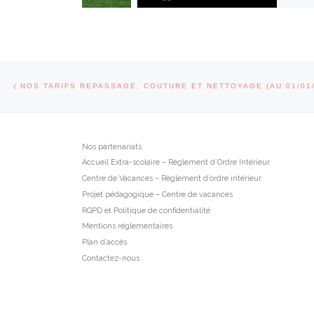
Parcourir les articles
Article précédent
NOS TARIFS REPASSAGE, COUTURE ET NETTOYAGE (AU 01/01/
Nos partenariats
Accueil Extra-scolaire – Règlement d’Ordre Intérieur
Centre de Vacances – Règlement d’ordre intérieur
Projet pédagogique – Centre de vacances
RGPD et Politique de confidentialité
Mentions réglementaires
Plan d’accès
Contactez-nous