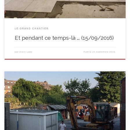
LE GRAND CHANTIER
Et pendant ce temps-là …. (15/09/2016)
par
Alain Laby
Publié
15 septembre 2016
Mi-septembre : une page se tourne … Afin d’aménager la future terrasse de
notre restaurant, le container « stockage » est déplacé après plus de 25
ans et s’en va vers de nouveaux horizons …. La bête fait son poids et n’a pas
forcément envie de s’en aller …. Elle finit quand […]