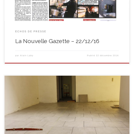
ECHOS DE PRESSE
La Nouvelle Gazette – 22/12/16
par
Alain Laby
Publié
22 décembre 2016
L’intérieur du restaurant et de l’extension de la cuisine se termine. Place
aux carreleurs …. Quant aux menuisiers, ils remplacent l’antique porte
d’entrée du 19 rue de Neufvilles …. Et voilà le travail !!