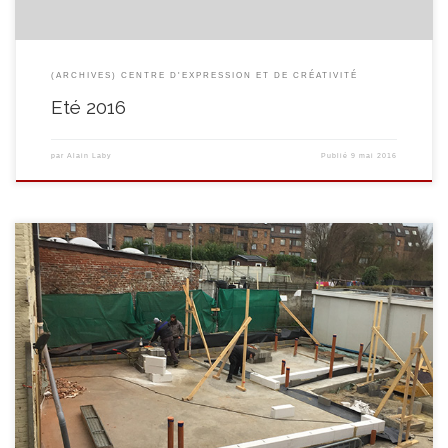
(ARCHIVES) CENTRE D'EXPRESSION ET DE CRÉATIVITÉ
Eté 2016
par
Alain Laby
Publié
9 mai 2016
Vacances de printemps ? Pas pour tout le monde ! En ce début d’avril, on
commence à monter les murs … Les futurs bâtiments se dessinent petit à
petit et on visualise mieux les plans de l’architecte. Oui, ça devient évident,
ce ne sera pas une remise! Et rien n’échappe […]