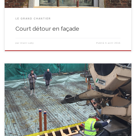
LE GRAND CHANTIER
Court détour en façade
par
Alain Laby
Publié
6 avril 2016
Vendredi 25 mars : on coule la chape!! Si nous nous apprêtons à ouvrir les
vannes des mixeurs à béton, le ciel a quant à lui décidé d’ouvrir ses
propres écluses! La chape sera donc coulée sous la pluie! Débute alors la
valse des mélangeurs …. Il se suivent l’un après […]