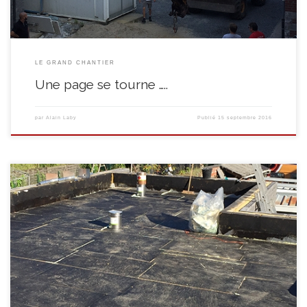
LE GRAND CHANTIER
Une page se tourne …..
par
Alain Laby
Publié
15 septembre 2016
Là, franchement, ça se peaufine et ça se termine … La toiture est
dorénavant terminée suite à l’ultime intervention des couvreurs. Au rez-
de-chaussée, ce sont les plombiers qui placent leurs canalisations ainsi
que les batis des WC. Mais, déjà, on livre le sable pour les ultimes chapes ….
C’est au […]