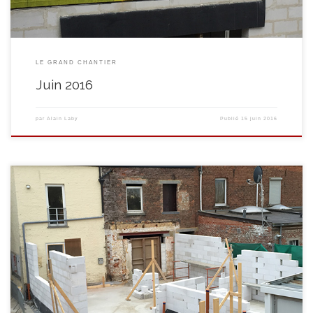
LE GRAND CHANTIER
Juin 2016
par
Alain Laby
Publié
15 juin 2016
Voici venir le joli mois de mai et de plus en plus le bâtiment se dessine. A
l’extérieur, les murs se dressent …. À l’intérieur, les cloisons se dressent
également, la cuisine se dessine …. Et, à l’étage, les bureaux du service
social prennent forment tout doucement …. L’électricien pose […]