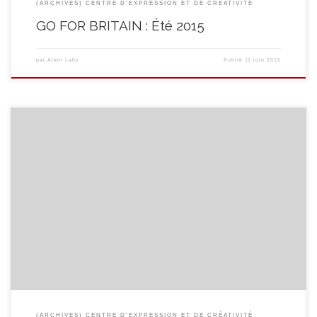
(ARCHIVES) CENTRE D'EXPRESSION ET DE CRÉATIVITÉ
GO FOR BRITAIN : Été 2015
par
Alain Laby
Publié
11 juin 2015
Tout chaud, voici le folder ÉTÉ 2015 qui reprend les propositions d’activités
de notre Centre d’Expression et de Créativité pour ces mois de juillet et
d’août. Ne boudez pas votre plaisir et consultez-le de suite en cliquant ici !
(ARCHIVES) CENTRE D'EXPRESSION ET DE CRÉATIVITÉ