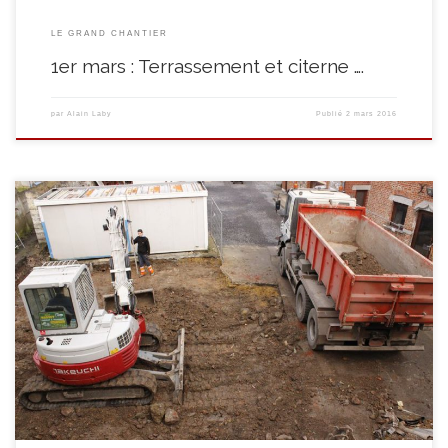
LE GRAND CHANTIER
1er mars : Terrassement et citerne ….
par
Alain Laby
Publié
2 mars 2016
Plus de 19 containers embarqués et il en reste …. Les décombres parties, il
reste à mettre de niveau le terrain et de creuser les fondations. On croise
les doigts …. Pas de mauvaises surprises mais pas de doute, on est bien
dans une terre à briques chère à Auguste […]