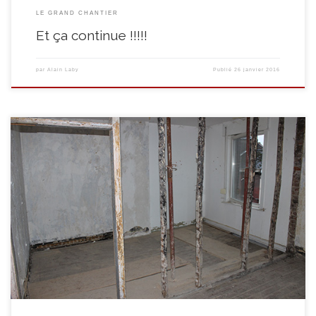
LE GRAND CHANTIER
Et ça continue !!!!!
par
Alain Laby
Publié
26 janvier 2016
Voilà, comme diraient certains, il aura fallu le temps mais il faut parfois
laisser le temps au temps … Après plusieurs mois d’accalmie et la diffusion
de notre appel d’offres et de notre cahier spécial de charges, l’adjudicataire
des travaux, notre consoeur l’EFT SECOS (Ghlin) a débuté les travaux de […]