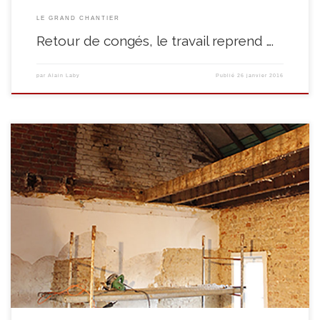
LE GRAND CHANTIER
Retour de congés, le travail reprend ….
par
Alain Laby
Publié
26 janvier 2016
Derniers jours de décembre : on continue à démonter les planchers afin de
remonter vers la toiture. Au fait, on vous avait présenté nos amis et
collègues de SECOS ? Mesdames et messieurs, les voilà!!! Au travail !!! …. et
dans la cour, les décombres s’amassent …. Alors qu’on commence […]