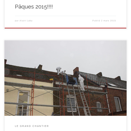
Pâques 2015!!!!
par
Alain Laby
Publié
2 mars 2015
Le démontage assuré et les échafaudages montés à l’avant comme à
l’arrière, la seconde phase des travaux peut commencer! On redresse la
charpente, on remplace ce qui doit l’être, on pose la sous-toiture,…. À suivre
……
LE GRAND CHANTIER