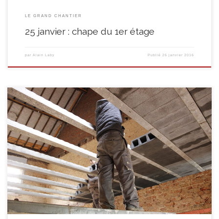
LE GRAND CHANTIER
25 janvier : chape du 1er étage
par
Alain Laby
Publié
26 janvier 2016
Janvier 2016 : on reprend le collier!!! Pose des poutrains claveaux. Ça se
dessine tout doucement ……