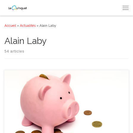
Passer au contenu
Men
Accueil
»
Actualités
»
Alain Laby
Alain Laby
54 articles
L’enseignement est gratuit certes mais, comme son nom l’indique bien,
l’accueil extra-scolaire déborde du cadre stricto sensu de l’enseignement
même s’il est susceptible d’être parfois organisé entre les murs de l’école
que fréquente votre enfant. Compliqué ? Qu’est ce qui se cache derrière
ces assertions ? Le principe de la […]