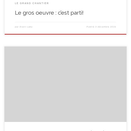
LE GRAND CHANTIER
Le gros oeuvre : c’est parti!
par
Alain Laby
Publié
3 décembre 2015
Avec les premiers rayons du soleil et les vacances d’été qui s’approchent,
vous vous sentez sans doute tenté à vouloir découvrir ou vous
perfectionner dans la langue de Shakespeare … Si c’est effectivement le cas,
le programme GO FOR BRITAIN est fait pour vous! Découvrez nos
propositions de stage en […]