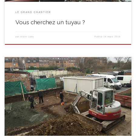
LE GRAND CHANTIER
Vous cherchez un tuyau ?
par
Alain Laby
Publié
14 mars 2016
… sont les mamelles de la patrie!!! Au fur et à mesure des coups de
pelleteuse hydraulique, l’extension de la cuisine(bâtiment du 17) et du
restaurant (bâtiment du 19) se dessinent. Il reste maintenant à implanter
notre citerne à eau de pluie qui alimentera entrer autres les WCs du
Quinquet. Le […]