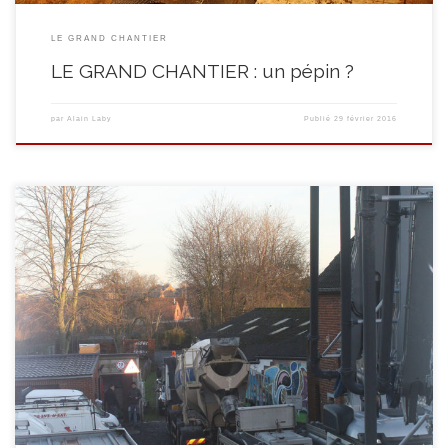
LE GRAND CHANTIER
LE GRAND CHANTIER : un pépin ?
par
Alain Laby
Publié
29 février 2016
Un petit côté Stars War lorsque le bras de la pompe se déploie …… Le tout
sous l’oeil attentif et émerveillé de l’équipe « Cuisine » (hé , c’est leur futur
outil de travail qu’on construit!)….. … et d’Alain LABY, le directeur du
Quinquet, qu’on devine à la fois attentif mais heureux!