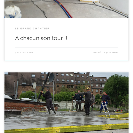
LE GRAND CHANTIER
À chacun son tour !!!
par
Alain Laby
Publié
24 juin 2016
Juin , ça prend une belle tournure ma foi ….. Les poutrains posés, il est
temps de couler une nouvelle chape …. … qui sèchera très vite , le temps
que l’équipe rêve de transformer la plate-forme en terrasse …. Au rez de
chaussée du 19, on fait sauter l’ancien […]