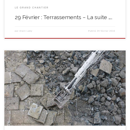
LE GRAND CHANTIER
29 Février : Terrassements – La suite …..
par
Alain Laby
Publié
29 février 2016
Fini de travailler à l’intérieur! Le temps que les chapes sèchent, on profite
du temps clément et on entame les travaux de terrassement pour
l’extension des bâtiments (Cuisine, restaurant et sanitaires). Première étape
: on s’attaque aux anciennes dalles et fondations de la cour de la ferme. Et
c’est dur! […]