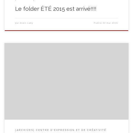
Le folder ÉTÉ 2015 est arrivé!!!!
par
Alain Laby
Publié
30 mai 2015
Voici les prochaines vacances qui s’approchent!!! N’attendez pas trop
longtemps avant d’inscrire vos enfants aux stages créatifs que l’équipe de
notre Centre d’Expression et de Créativité vous propose! Découvrez tout
notre programme en cliquant ICI!
(ARCHIVES) CENTRE D'EXPRESSION ET DE CRÉATIVITÉ