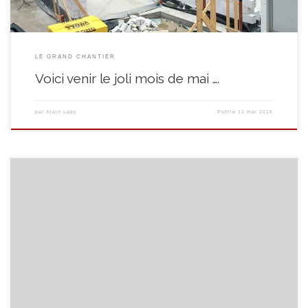
LE GRAND CHANTIER
Voici venir le joli mois de mai ….
par
Alain Laby
Publié
12 mai 2016
09Eté 2016 ? En quête d’activités ? Notre équipe vous a concocté un
programme d’activités au parfum rétro et fleuri…. Découvrez-le en cliquant
ICI.