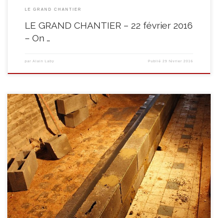
LE GRAND CHANTIER
LE GRAND CHANTIER – 22 février 2016
– On …
par
Alain Laby
Publié
29 février 2016
Un pépin ? Vieux bâtiment, problèmes enfouis ? Après avoir démonté les
planchers et gîtages, il s’est avéré qu’un des murs du 19 ne tenait plus que
par le seul poids du plancher. Sécurité et stabilité étant les mamelles de la
patrie (?), on démonte et on remonte!!!