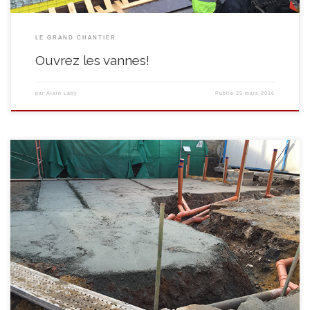
LE GRAND CHANTIER
Ouvrez les vannes!
par
Alain Laby
Publié
25 mars 2016
Du 14 au 23 mars : Comme un parfum de Mur de l’Atlantique Les
fondations se parachèvent. On étend le stabilisé… Puis on place le film de
protection et on y dépose les treillis à béton afin d’armer la future chape.
Un vrai travail de capucin pour les stagiaires qui […]