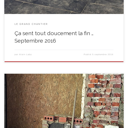
LE GRAND CHANTIER
Ça sent tout doucement la fin …
Septembre 2016
par
Alain Laby
Publié
5 septembre 2016
De retour de congés, nos équipes communes reprennent le travail
d’arrache-pieds. On commence par percer la baie en vue de l’extension de
la cuisine. Puis place aux plafonneurs! C’est tout le futur restaurant qui
prend forme, des murs aux plafonds! Quant à la maçonnerie extérieure, en
cette veille de 15 […]