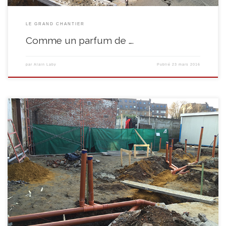
LE GRAND CHANTIER
Comme un parfum de ….
par
Alain Laby
Publié
23 mars 2016
Et question tuyaux, on ne fait pas dans le détail … A croire qu’une flotte de
sous-marins stationne se rassemble sous notre cour ….