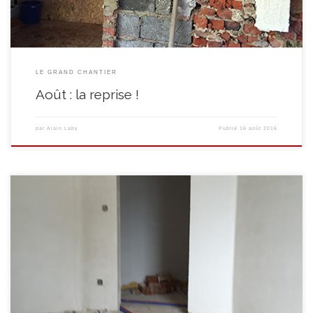
LE GRAND CHANTIER
Août : la reprise !
par
Alain Laby
Publié
16 août 2016
L’étage (le futur service social) se dessine et se peaufine. Au tour des
menuisiers du Quinquet d’entrer en jeu et de placer les nouveaux châssis
de l’étage. Et voilà le travail! Pendant ce temps-là, on place la coupole du
restaurant. Et on ferme le bâtiment en plaçant les deux derniers […]