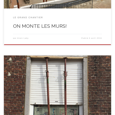
LE GRAND CHANTIER
ON MONTE LES MURS!
par
Alain Laby
Publié
6 avril 2016
Semaine du 28 mars : les maçons de SECOS font un petit détour en façade!
Les plans de l’architecte prévoient en effet de ramener la baie de la fenêtre
du 19 (le futur restaurant) aux dimensions de la baie du 17. Au travail! Et
voilà le travail !!!