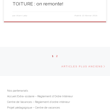
TOITURE : on remonte!
par
Alain Laby
Publié
13 février 2015
Navigation dans les articles
1
2
Ar
ARTICLES PLUS ANCIENS
Nos partenariats
Accueil Extra-scolaire – Règlement d’Ordre Intérieur
Centre de Vacances – Règlement d’ordre intérieur
Projet pédagogique – Centre de vacances