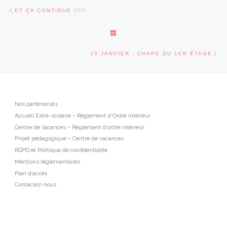
Parcourir les articles
Article précédent
ET ÇA CONTINUE !!!!!
RETOUR À LA LISTE DES ARTI
Art
25 JANVIER : CHAPE DU 1ER ÉTAGE
Nos partenariats
Accueil Extra-scolaire – Règlement d’Ordre Intérieur
Centre de Vacances – Règlement d’ordre intérieur
Projet pédagogique – Centre de vacances
RGPD et Politique de confidentialité
Mentions réglementaires
Plan d’accès
Contactez-nous