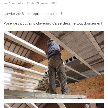
par
Alain Laby
|
Publié
26 janvier 2016
Janvier 2016 : on reprend le collier!!!
Pose des poutrains claveaux. Ça se dessine tout doucement
……