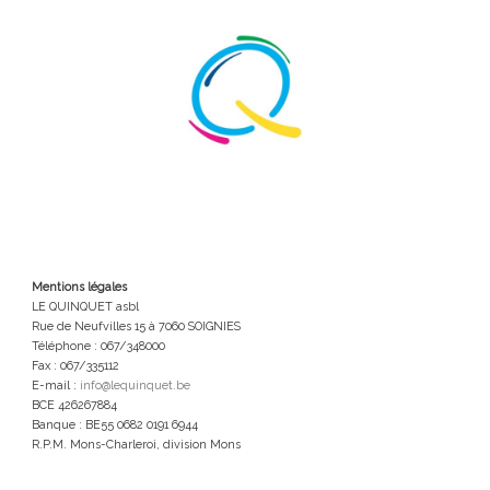
Mentions légales
LE QUINQUET asbl
Rue de Neufvilles 15 à 7060 SOIGNIES
Téléphone : 067/348000
Fax : 067/335112
E-mail :
info@lequinquet.be
BCE 426267884
Banque : BE55 0682 0191 6944
R.P.M. Mons-Charleroi, division Mons