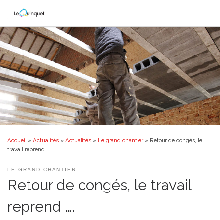
Passer au contenu
Men
Accueil
»
Actualités
»
Actualités
»
Le grand chantier
»
Retour de congés, le
travail reprend ….
LE GRAND CHANTIER
Retour de congés, le travail
reprend ….