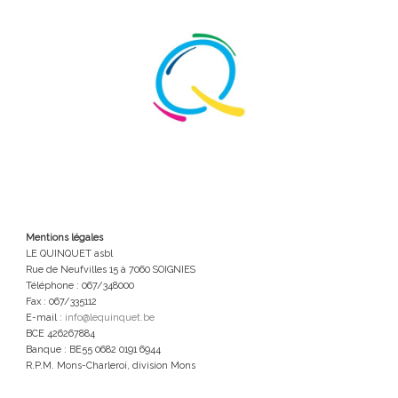
Mentions légales
LE QUINQUET asbl
Rue de Neufvilles 15 à 7060 SOIGNIES
Téléphone : 067/348000
Fax : 067/335112
E-mail :
info@lequinquet.be
BCE 426267884
Banque : BE55 0682 0191 6944
R.P.M. Mons-Charleroi, division Mons