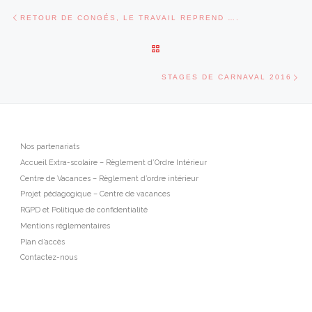
Parcourir les articles
Article précédent
RETOUR DE CONGÉS, LE TRAVAIL REPREND ….
RETOUR À LA LISTE DES ARTI
Art
STAGES DE CARNAVAL 2016
Nos partenariats
Accueil Extra-scolaire – Règlement d’Ordre Intérieur
Centre de Vacances – Règlement d’ordre intérieur
Projet pédagogique – Centre de vacances
RGPD et Politique de confidentialité
Mentions réglementaires
Plan d’accès
Contactez-nous