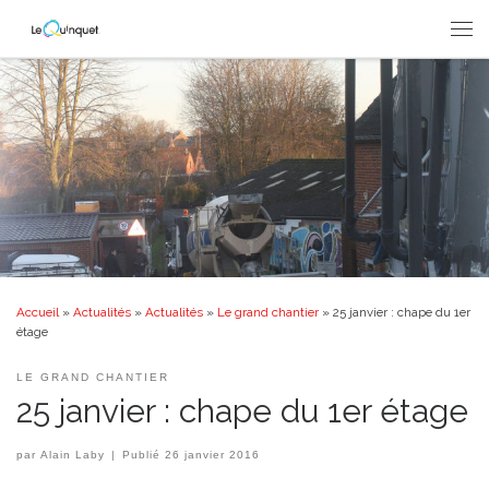
Passer au contenu
Men
Accueil
»
Actualités
»
Actualités
»
Le grand chantier
»
25 janvier : chape du 1er
étage
LE GRAND CHANTIER
25 janvier : chape du 1er étage
par
Alain Laby
|
Publié
26 janvier 2016