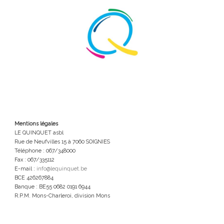
Mentions légales
LE QUINQUET asbl
Rue de Neufvilles 15 à 7060 SOIGNIES
Téléphone : 067/348000
Fax : 067/335112
E-mail :
info@lequinquet.be
BCE 426267884
Banque : BE55 0682 0191 6944
R.P.M. Mons-Charleroi, division Mons