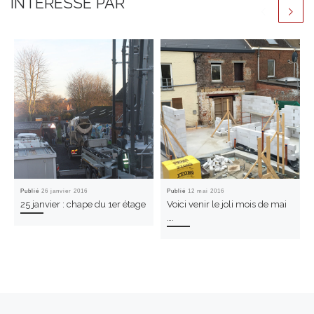
INTÉRESSÉ PAR
Publié
26 janvier 2016
Publié
12 mai 2016
25 janvier : chape du 1er étage
Voici venir le joli mois de mai
….
Parcourir les articles
Article précédent