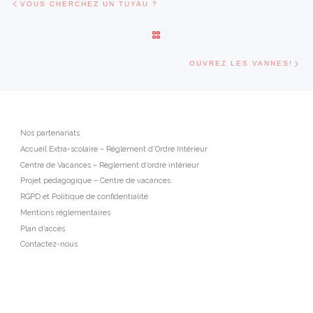
VOUS CHERCHEZ UN TUYAU ?
RETOUR À LA LISTE DES ARTI
Art
OUVREZ LES VANNES!
Nos partenariats
Accueil Extra-scolaire – Règlement d’Ordre Intérieur
Centre de Vacances – Règlement d’ordre intérieur
Projet pédagogique – Centre de vacances
RGPD et Politique de confidentialité
Mentions réglementaires
Plan d’accès
Contactez-nous