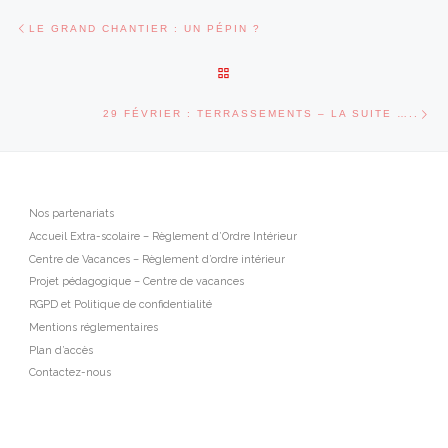
Parcourir les articles
Article précédent
LE GRAND CHANTIER : UN PÉPIN ?
RETOUR À LA LISTE DES ARTI
Art
29 FÉVRIER : TERRASSEMENTS – LA SUITE …..
Nos partenariats
Accueil Extra-scolaire – Règlement d’Ordre Intérieur
Centre de Vacances – Règlement d’ordre intérieur
Projet pédagogique – Centre de vacances
RGPD et Politique de confidentialité
Mentions réglementaires
Plan d’accès
Contactez-nous