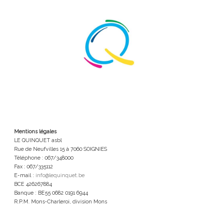
Mentions légales
LE QUINQUET asbl
Rue de Neufvilles 15 à 7060 SOIGNIES
Téléphone : 067/348000
Fax : 067/335112
E-mail :
info@lequinquet.be
BCE 426267884
Banque : BE55 0682 0191 6944
R.P.M. Mons-Charleroi, division Mons