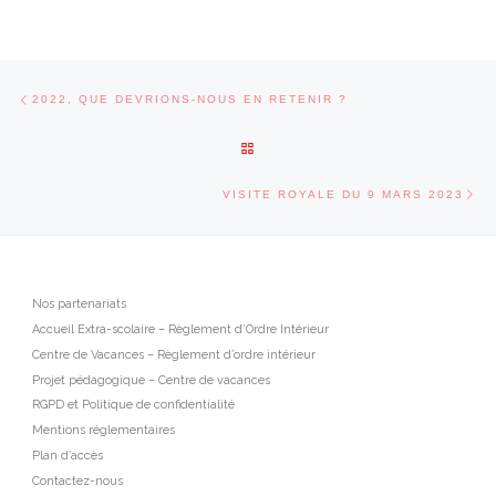
Parcourir les articles
Article précédent
2022, QUE DEVRIONS-NOUS EN RETENIR ?
RETOUR À LA LISTE DES ARTI
Art
VISITE ROYALE DU 9 MARS 2023
Nos partenariats
Accueil Extra-scolaire – Règlement d’Ordre Intérieur
Centre de Vacances – Règlement d’ordre intérieur
Projet pédagogique – Centre de vacances
RGPD et Politique de confidentialité
Mentions réglementaires
Plan d’accès
Contactez-nous