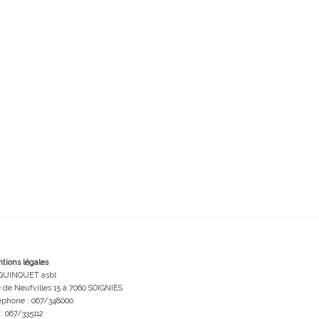
tions légales
QUINQUET asbl
 de Neufvilles 15 à 7060 SOIGNIES
éphone : 067/348000
 : 067/335112