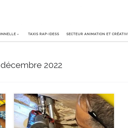
IONNELLE
TAXIS RAP-IDESS
SECTEUR ANIMATION ET CRÉATIV
 décembre 2022
e
Rafraichir, construire, remettre à neuf : les filières de l’asbl Le
Quinquet ont cette année autant créé qu’appris à réparer ou à
améliorer ce qui existe déjà. L’arrivée de Didier, conseiller et