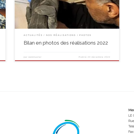
expert technique mis à disposition par le CPAS de Soignies, a
permis en quelques mois de dresser un […]
ACTUALITÉS
NOS RÉALISATIONS
PHOTOS
Bilan en photos des réalisations 2022
par
webmaster
Publié
23 décembre 2022
Men
LE 
Rue
Tél
Fax