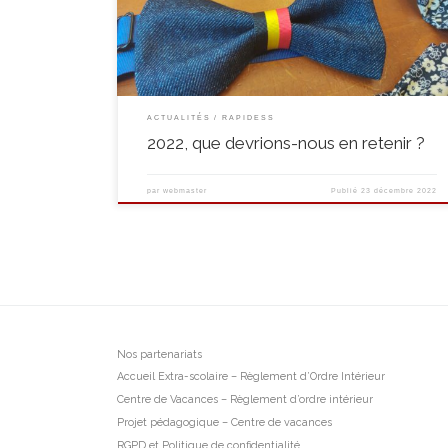
d’une équipe au gré des mois et des années et comment le
départ de […]
ACTUALITÉS
RAPIDESS
2022, que devrions-nous en retenir ?
par
webmaster
Publié
23 décembre 2022
Nos partenariats
Accueil Extra-scolaire – Règlement d’Ordre Intérieur
Centre de Vacances – Règlement d’ordre intérieur
Projet pédagogique – Centre de vacances
RGPD et Politique de confidentialité