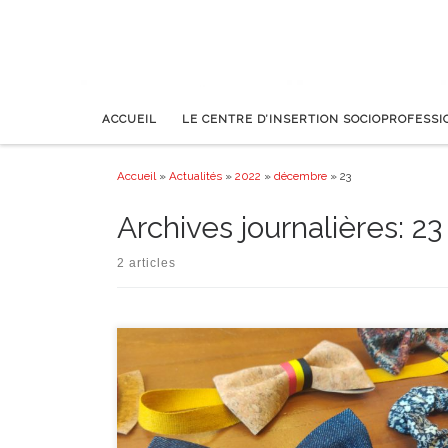
ACCUEIL
LE CENTRE D’INSERTION SOCIOPROFESS
Accueil
»
Actualités
»
2022
»
décembre
»
23
Archives journalières:
23
2 articles
Cette année fut celle des bouleversements au sein de l’équip
… Des têtes qui s’en vont, d’autres visages qui viennent
s’ajouter au trombinoscope du Quinquet. C’est étrange
combien des liens forts peuvent se tisser entre les membres