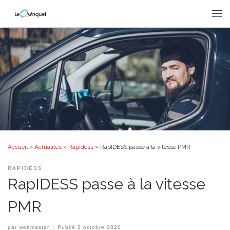
Passer au contenu
Men
Accueil
»
Actualités
»
Rapidess
»
RapIDESS passe à la vitesse PMR
RAPIDESS
RapIDESS passe à la vitesse
PMR
par
webmaster
|
Publié
2 octobre 2020