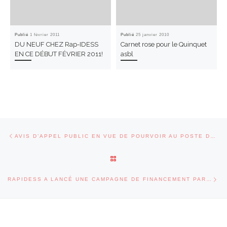
Publié
1 février 2011
Publié
25 janvier 2010
DU NEUF CHEZ Rap-IDESS
Carnet rose pour le Quinquet
EN CE DÉBUT FÉVRIER 2011!
asbl
Parcourir les articles
Article précédent
AVIS D’APPEL PUBLIC EN VUE DE POURVOIR AU POSTE DE RESPONSABLE TECHNIQUE DE CHANTIERS (ASBL LE QUINQUET) – CPAS DE SOIGNIES
RETOUR À LA LISTE DES ARTI
Art
RAPIDESS A LANCÉ UNE CAMPAGNE DE FINANCEMENT PARTICIPATIF SUR LA PLATEFORME DE CAP48