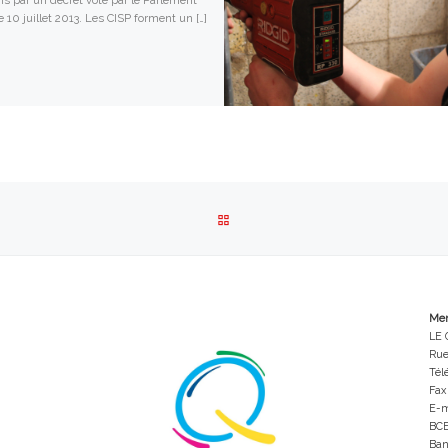
is par un décret voté par le Parlement
e 10 juillet 2013. Les CISP forment un […]
RETOUR À LA LISTE DES ARTI
Men
LE 
Rue
Tél
Fax
E-m
BCE
Ban