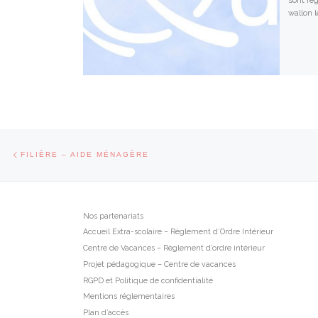
sont rég
wallon l
Parcourir les articles
Article précédent
FILIÈRE – AIDE MÉNAGÈRE
Nos partenariats
Accueil Extra-scolaire – Règlement d’Ordre Intérieur
Centre de Vacances – Règlement d’ordre intérieur
Projet pédagogique – Centre de vacances
RGPD et Politique de confidentialité
Mentions réglementaires
Plan d’accès