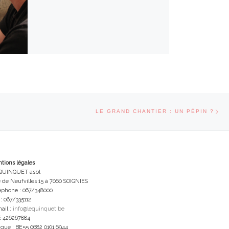
Art
CLES
LE GRAND CHANTIER : UN PÉPIN ?
tions légales
QUINQUET asbl
 de Neufvilles 15 à 7060 SOIGNIES
éphone : 067/348000
 : 067/335112
ail :
info@lequinquet.be
 426267884
que : BE55 0682 0191 6944