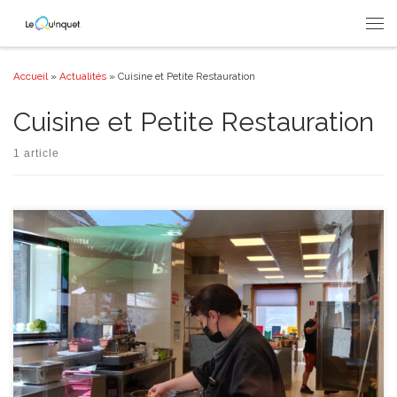
Passer au contenu
Men
Accueil
»
Actualités
»
Cuisine et Petite Restauration
Cuisine et Petite Restauration
1 article
APERÇU DU PROGRAMME DE FORMATION Que ce soit en termes
d’activités-clés et compétences, d’aptitudes et de savoirs, les objectifs à
atteindre sont : Ranger et participer à l’état de stock des produits ;
Participer à la mise en place générale ; Participer à la réalisation de
préparations froides ; Participer à la réalisation de […]