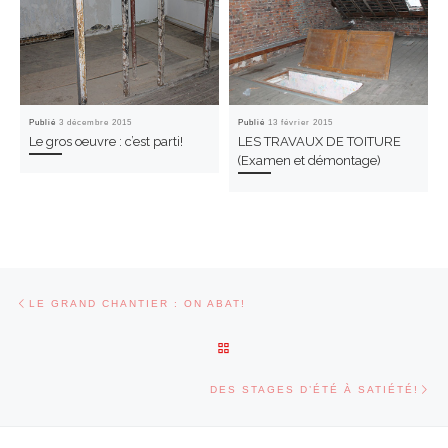
Publié
3 décembre 2015
Publié
13 février 2015
Le gros oeuvre : c’est parti!
LES TRAVAUX DE TOITURE
(Examen et démontage)
Parcourir les articles
Article précédent
LE GRAND CHANTIER : ON ABAT!
RETOUR À LA LISTE DES ARTI
Art
DES STAGES D’ÉTÉ À SATIÉTÉ!