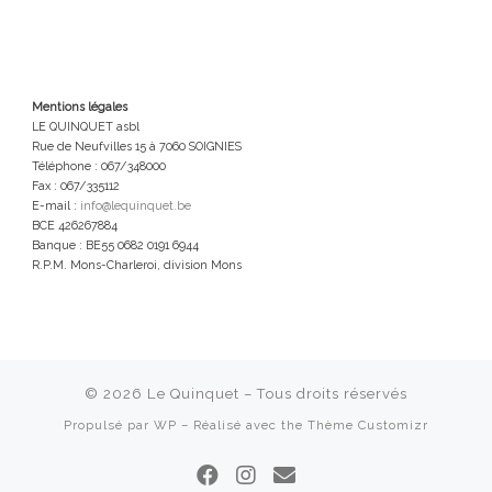
Mentions légales
LE QUINQUET asbl
Rue de Neufvilles 15 à 7060 SOIGNIES
Téléphone : 067/348000
Fax : 067/335112
E-mail :
info@lequinquet.be
BCE 426267884
Banque : BE55 0682 0191 6944
R.P.M. Mons-Charleroi, division Mons
© 2026
Le Quinquet
– Tous droits réservés
Propulsé par
WP
– Réalisé avec the
Thème Customizr