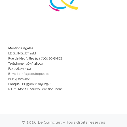
Mentions légales
LE QUINQUET asbl
Rue de Neufvilles 15 à 7060 SOIGNIES
Téléphone : 067/348000
Fax : 067/335112
E-mail :
info@lequinquet.be
BCE 426267884
Banque : BE55 0682 0191 6944
R.P.M. Mons-Charleroi, division Mons
© 2026
Le Quinquet
– Tous droits réservés