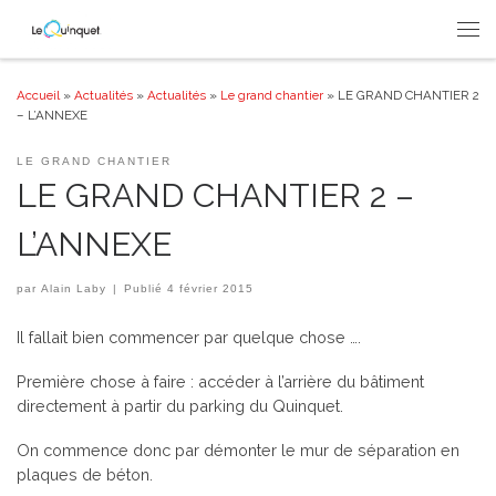
Passer au contenu
Men
Accueil
»
Actualités
»
Actualités
»
Le grand chantier
»
LE GRAND CHANTIER 2
– L’ANNEXE
LE GRAND CHANTIER
LE GRAND CHANTIER 2 –
L’ANNEXE
par
Alain Laby
|
Publié
4 février 2015
Il fallait bien commencer par quelque chose ….
Première chose à faire : accéder à l’arrière du bâtiment
directement à partir du parking du Quinquet.
On commence donc par démonter le mur de séparation en
plaques de béton.