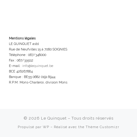
Mentions légales
LE QUINQUET asbl
Rue de Neufvilles 15 à 7060 SOIGNIES
Téléphone : 067/348000
Fax : 067/335112
E-mail :
info@lequinquet.be
BCE 426267884
Banque : BE55 0682 0191 6944
R.P.M. Mons-Charleroi, division Mons
© 2026
Le Quinquet
– Tous droits réservés
Propulsé par
WP
– Réalisé avec the
Thème Customizr