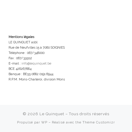
Mentions légales
LE QUINQUET asbl
Rue de Neufvilles 15 à 7060 SOIGNIES
Téléphone : 067/348000
Fax : 067/335112
E-mail :
info@lequinquet.be
BCE 426267884
Banque : BE55 0682 0191 6944
R.P.M. Mons-Charleroi, division Mons
© 2026
Le Quinquet
– Tous droits réservés
Propulsé par
WP
– Réalisé avec the
Thème Customizr