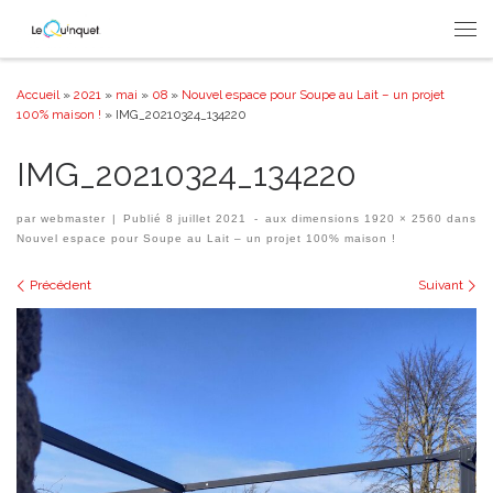
Passer au contenu
Men
Accueil
»
2021
»
mai
»
08
»
Nouvel espace pour Soupe au Lait – un projet
100% maison !
»
IMG_20210324_134220
IMG_20210324_134220
par
webmaster
|
Publié
8 juillet 2021
-
aux dimensions
1920 × 2560
dans
Nouvel espace pour Soupe au Lait – un projet 100% maison !
Navigation des images
Précédent
Suivant