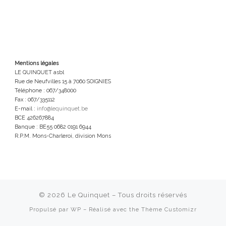
Mentions légales
LE QUINQUET asbl
Rue de Neufvilles 15 à 7060 SOIGNIES
Téléphone : 067/348000
Fax : 067/335112
E-mail :
info@lequinquet.be
BCE 426267884
Banque : BE55 0682 0191 6944
R.P.M. Mons-Charleroi, division Mons
© 2026
Le Quinquet
– Tous droits réservés
Propulsé par
WP
– Réalisé avec the
Thème Customizr