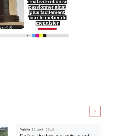
Publié
29 août 2018
De l’art, du dessin et puis… plouf ! –