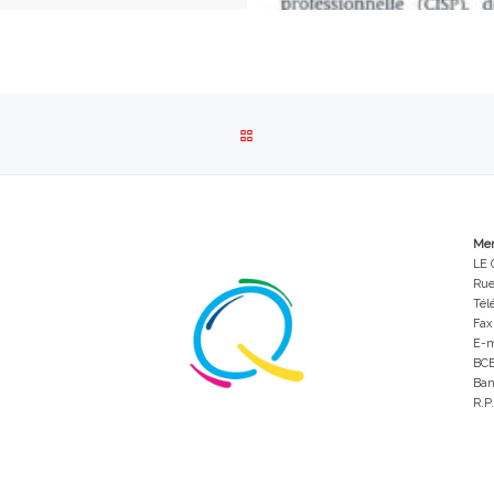
RETOUR À LA LISTE DES ARTI
Men
LE 
Rue
Tél
Fax
E-m
BCE
Ban
R.P