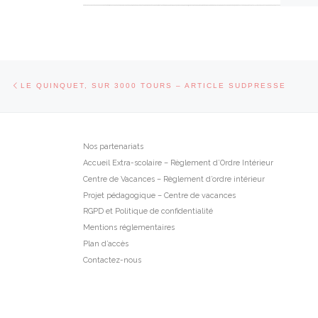
Parcourir les articles
Article précédent
LE QUINQUET, SUR 3000 TOURS – ARTICLE SUDPRESSE
Nos partenariats
Accueil Extra-scolaire – Règlement d’Ordre Intérieur
Centre de Vacances – Règlement d’ordre intérieur
Projet pédagogique – Centre de vacances
RGPD et Politique de confidentialité
Mentions réglementaires
Plan d’accès
Contactez-nous