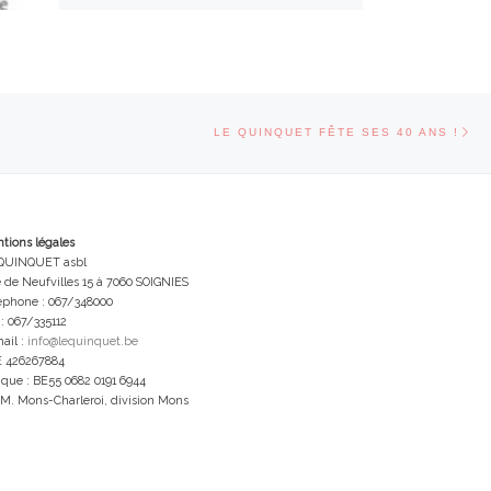
Art
CLES
LE QUINQUET FÊTE SES 40 ANS !
tions légales
QUINQUET asbl
 de Neufvilles 15 à 7060 SOIGNIES
éphone : 067/348000
 : 067/335112
ail :
info@lequinquet.be
 426267884
que : BE55 0682 0191 6944
.M. Mons-Charleroi, division Mons