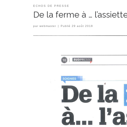
ECHOS DE PRESSE
De la ferme à … l’assiett
par
webmaster
|
Publié
29 août 2018