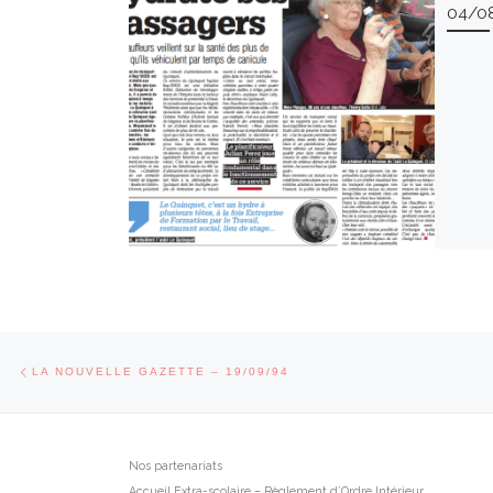
04/0
Parcourir les articles
Article précédent
LA NOUVELLE GAZETTE – 19/09/94
Nos partenariats
Accueil Extra-scolaire – Règlement d’Ordre Intérieur