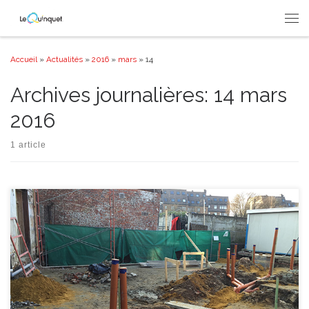
Passer au contenu
Men
Accueil
»
Actualités
»
2016
»
mars
»
14
Archives journalières:
14 mars
2016
1 article
Et question tuyaux, on ne fait pas dans le détail … A croire qu’une flotte de
sous-marins stationne se rassemble sous notre cour ….