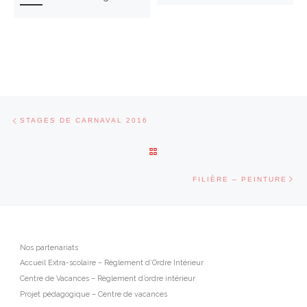
Parcourir les articles
Article précédent
STAGES DE CARNAVAL 2016
RETOUR À LA LISTE DES ARTI
Art
FILIÈRE – PEINTURE
Nos partenariats
Accueil Extra-scolaire – Règlement d’Ordre Intérieur
Centre de Vacances – Règlement d’ordre intérieur
Projet pédagogique – Centre de vacances