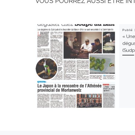
VOUS POURREZ AUSSI ÊTRE IN
Publié
« Une
dégus
(Sudpr