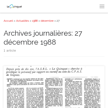
Passer au contenu
Men
Accueil
»
Actualités
»
1988
»
décembre
»
27
Archives journalières:
27
décembre 1988
1 article