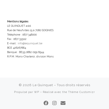
Mentions légales
LE QUINQUET asbl
Rue de Neufvilles 15 à 7060 SOIGNIES
Téléphone : 067/348000
Fax : 067/335112
E-mail :
info@lequinquet.be
BCE 426267884
Banque : BE55 0682 0191 6944
R.P.M. Mons-Charleroi, division Mons
© 2026
Le Quinquet
– Tous droits réservés
Propulsé par
WP
– Réalisé avec the
Thème Customizr