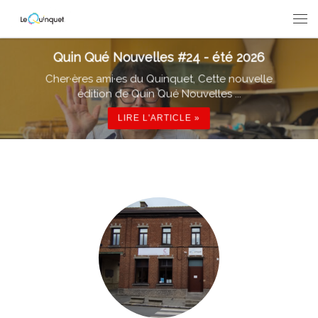
Passer au contenu
Men
Quin Qué Nouvelles #24 - été 2026
Cher·ères ami·es du Quinquet, Cette nouvelle
édition de Quin Qué Nouvelles ...
LIRE L'ARTICLE »