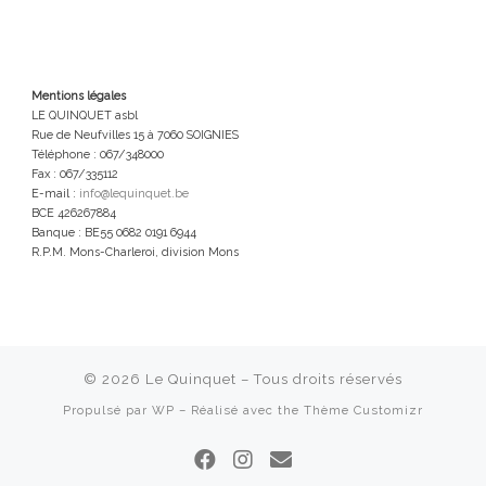
Mentions légales
LE QUINQUET asbl
Rue de Neufvilles 15 à 7060 SOIGNIES
Téléphone : 067/348000
Fax : 067/335112
E-mail :
info@lequinquet.be
BCE 426267884
Banque : BE55 0682 0191 6944
R.P.M. Mons-Charleroi, division Mons
© 2026
Le Quinquet
– Tous droits réservés
Propulsé par
WP
– Réalisé avec the
Thème Customizr