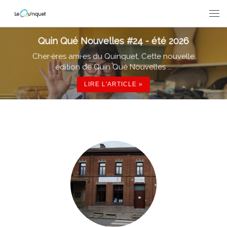
Passer au contenu
Men
Quin Qué Nouvelles #24 - été 2026
Cher·ères ami·es du Quinquet, Cette nouvelle
édition de Quin Qué Nouvelles ...
LIRE L'ARTICLE »