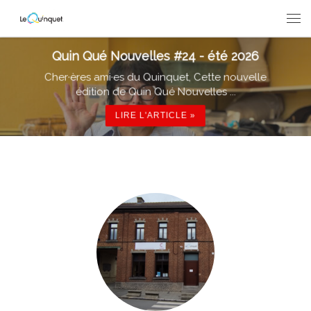
Passer au contenu
Men
Quin Qué Nouvelles #24 - été 2026
Cher·ères ami·es du Quinquet, Cette nouvelle
édition de Quin Qué Nouvelles ...
LIRE L'ARTICLE »