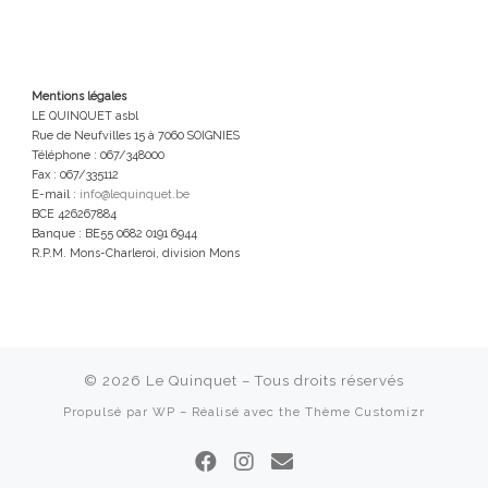
Mentions légales
LE QUINQUET asbl
Rue de Neufvilles 15 à 7060 SOIGNIES
Téléphone : 067/348000
Fax : 067/335112
E-mail :
info@lequinquet.be
BCE 426267884
Banque : BE55 0682 0191 6944
R.P.M. Mons-Charleroi, division Mons
© 2026
Le Quinquet
– Tous droits réservés
Propulsé par
WP
– Réalisé avec the
Thème Customizr